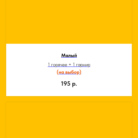
Малый
1 горячее + 1 гарнир
(на выбор)
195
р.