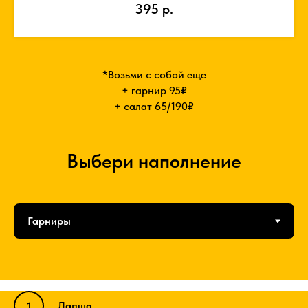
395
р.
*Возьми с собой еще
+ гарнир 95₽
+ салат 65/190₽
Выбери наполнение
Лапша