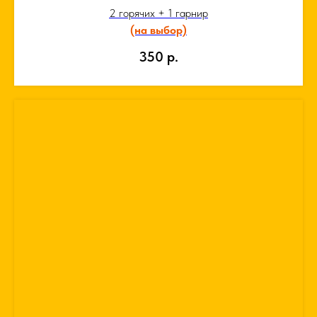
2 горячих + 1 гарнир
(на выбор)
350
р.